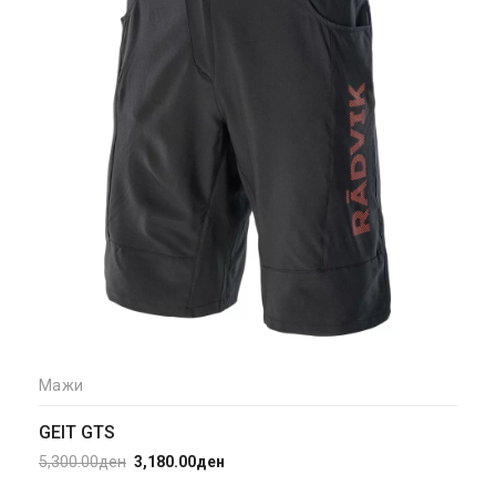
Мажи
GEIT GTS
5,300.00
ден
3,180.00
ден
Original
Current