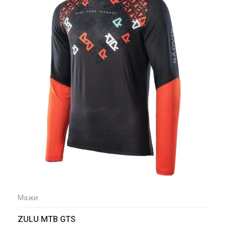
Мажи
ZULU MTB GTS