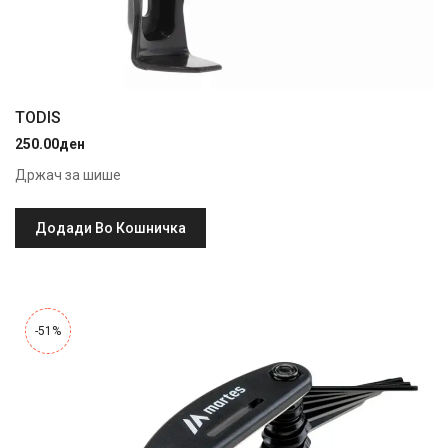
TODIS
250.00
ден
Држач за шише
Додади Во Кошничка
-51%