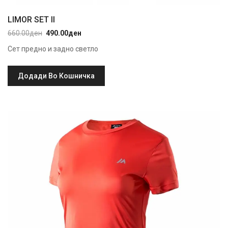
LIMOR SET II
660.00
ден
490.00
ден
Original
Current
price
price
Сет предно и задно светло
was:
is:
660.00ден.
490.00ден.
Додади Во Кошничка