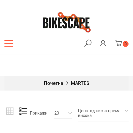
0
Почетна
MARTES
Цена: од ниска према
Прикажи:
20
висока