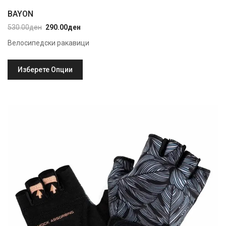
BAYON
530.00
ден
290.00
ден
Original
Current
price
price
Велосипедски ракавици
was:
is:
530.00ден.
290.00ден.
Изберете Опции