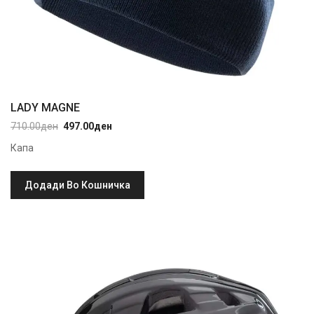
LADY MAGNE
710.00
ден
497.00
ден
Original
Current
price
price
Капа
was:
is:
710.00ден.
497.00ден.
Додади Во Кошничка