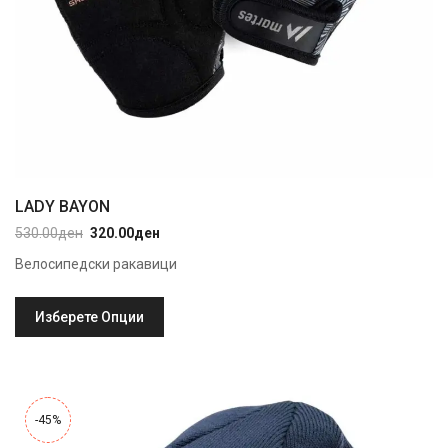
LADY BAYON
530.00
ден
320.00
ден
Original
Current
price
price
Велосипедски ракавици
was:
is:
530.00ден.
320.00ден.
Изберете Опции
-45%