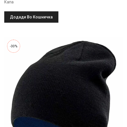
price
price
Капа
was:
is:
660.00ден.
470.00ден.
Додади Во Кошничка
-30%