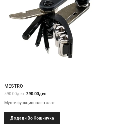
MESTRO
590.00
ден
290.00
ден
Original
Current
price
price
Мултифункционален алат
was:
is:
590.00ден.
290.00ден.
Додади Во Кошничка