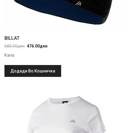
BILLAT
680.00
ден
476.00
ден
Original
Current
price
price
Капа
was:
is:
680.00ден.
476.00ден.
Додади Во Кошничка