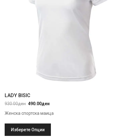
LADY BISIC
930.00
ден
490.00
ден
Original
Current
price
price
Женска спортска маица
was:
is:
930.00ден.
490.00ден.
Изберете Опции