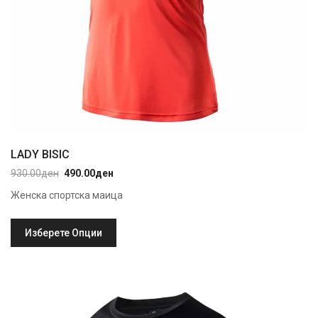
LADY BISIC
930.00
ден
490.00
ден
Original
Current
price
price
Женска спортска маица
was:
is:
930.00ден.
490.00ден.
Изберете Опции