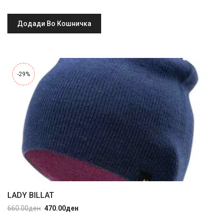
was:
is:
710.00ден.
390.00ден.
Додади Во Кошничка
-29%
LADY BILLAT
660.00
ден
470.00
ден
Original
Current